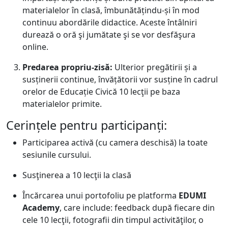
materialelor în clasă, îmbunătățindu-și în mod
continuu abordările didactice. Aceste întâlniri
durează o oră şi jumătate şi se vor desfăşura
online.
Predarea propriu-zisă:
Ulterior pregătirii și a
susținerii continue, învățătorii vor susține în cadrul
orelor de Educație Civică 10 lecţii pe baza
materialelor primite.
Cerințele pentru participanți:
Participarea activă (cu camera deschisă) la toate
sesiunile cursului.
Susţinerea a 10 lecţii la clasă
Încărcarea unui portofoliu pe platforma
EDUMI
Academy
, care include: feedback după fiecare din
cele 10 lecţii, fotografii din timpul activităţilor, o