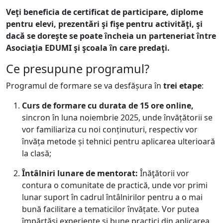
Veţi beneficia de certificat de participare, diplome
pentru elevi, prezentări şi fişe pentru activităţi, şi
dacă se doreşte se poate încheia un parteneriat între
Asociaţia EDUMI şi şcoala în care predaţi.
Ce presupune programul?
Programul de formare se va desfășura în
trei etape
:
Curs de formare cu durata de 15 ore online,
sincron în luna noiembrie 2025, unde învățătorii se
vor familiariza cu noi conținuturi, respectiv vor
învăța metode și tehnici pentru aplicarea ulterioară
la clasă;
Întâlniri lunare de mentorat:
Înăţătorii vor
contura o comunitate de practică, unde vor primi
lunar suport în cadrul întâlnirilor pentru a o mai
bună facilitare a tematicilor învățate. Vor putea
împărtăși experiențe și bune practici din aplicarea