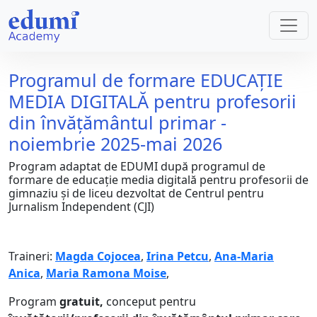
Programul de formare EDUCAȚIE
MEDIA DIGITALĂ pentru profesorii
din învățământul primar -
noiembrie 2025-mai 2026
Program adaptat de EDUMI după programul de
formare de educație media digitală pentru profesorii de
gimnaziu și de liceu dezvoltat de Centrul pentru
Jurnalism Independent (CJI)
Traineri:
Magda Cojocea
,
Irina Petcu
,
Ana-Maria
Anica
,
Maria Ramona Moise
,
Program
gratuit,
conceput pentru