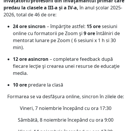
învățătorii/profesorii din învăţământul primar care
predau la clasele a III-a și a IV-a,
în anul școlar 2025-
2026, total de 46 de ore:
24 ore sincron
– împărţite astfel:
15 ore
sesiuni
online cu formatorii pe Zoom şi
9 ore
întâlniri de
mentorat lunare pe Zoom ( 6 sesiuni x 1 h si 30
min).
12 ore asincron
– completare feedback după
fiecare lecţie şi crearea unei resurse de educaţie
media.
10 ore
predare la clasă
Formarea se va desfășura online, sincron în zilele de:
Vineri, 7 noiembrie începând cu ora 17:30
Sâmbătă, 8 noiembrie începând cu ora 9:00